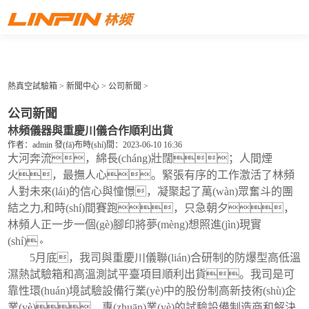
熱真空試驗箱
>
新聞中心
>
公司新聞
>
公司新聞
林頻儀器與重慶川儀合作順利出貨
作者：admin
發(fā)布時(shí)間：2023-06-10 16:36
大河奔流，綿長(cháng)壯闊；人間煙
火，最撫人心。緊張有序的工作激活了林頻
人對未來(lái)的信心與憧憬，凝聚起了萬(wàn)眾奮斗的團
結之力,和時(shí)間賽跑，只急朝夕，
林頻人正一步一個(gè)腳印將夢(mèng)想照進(jìn)現實
(shí)。
5月底，我司與重慶川儀聯(lián)合研制的防爆型高低溫
濕熱試驗箱和高溫測試平臺項目順利出貨。我司是可
靠性環(huán)境試驗設備行業(yè)中的股份制高新技術(shù)企
業(yè)，專(zhuān)業(yè)的試驗設備制造商和解決