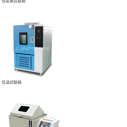
低氣壓試驗箱
低溫試驗箱