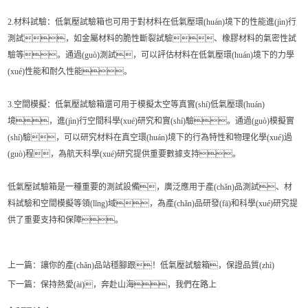
2.材料試驗：低氣壓試驗箱也可用于對材料在低氣壓環(huán)境下的性能進(jìn)行
測試，如金屬材料的脆性斷裂試驗、橡膠材料的氣密性試
驗等。通過(guò)測試，可以評估材料在低氣壓環(huán)境下的力學
(xué)性能和耐久性能。
3.空間模擬：低氣壓試驗箱還可用于模擬太空等真實(shí)低氣壓環(huán)
境，進(jìn)行空間科學(xué)研究和實(shí)驗。通過(guò)模擬實
(shí)驗，可以研究材料在真空環(huán)境下的行為特性和物理化學(xué)過
(guò)程，為航天科學(xué)研究提供重要數據支持。
低氣壓試驗箱是一種重要的測試設備，廣泛應用于產(chǎn)品測試、材
料試驗和空間模擬等領(lǐng)域，為產(chǎn)品研發(fā)和科學(xué)研究提
供了重要支持和保障。
上一篇：
讓你的產(chǎn)品站穩腳跟！低氣壓試驗箱，保證品質(zhì)
下一篇：
保持熱愛(ài)，奔赴山海，我們在路上