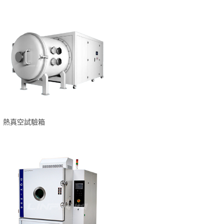
熱真空試驗箱