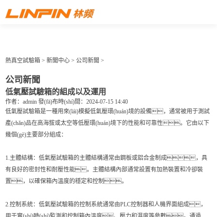
熱真空試驗箱
>
新聞中心
>
公司新聞
>
公司新聞
低氣壓試驗箱的組成以及運用
作者：admin
發(fā)布時(shí)間：2024-07-15 14:40
低氣壓試驗箱
是一種用來(lái)模擬低氣壓環(huán)境的設備，通常被用于測試
產(chǎn)品在高海拔或太空等低壓環(huán)境下的性能和可靠性。它由以下
幾個(gè)主要部分組成：
1.主體結構：低氣壓試驗箱的主體結構通常由鋼板或鋁合金制成，具
有良好的密封性和耐壓性能。主體結構內部通常設置有加熱裝置和冷卻裝
置，以確保箱內溫度的穩定和控制。
2.控制系統：低氣壓試驗箱的控制系統通常由PLC控制器和人機界面組成，
用于實(shí)時(shí)監測和控制箱內溫度、壓力和濕度等參數。通過